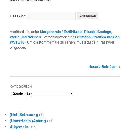
Passwort:
Veröffentlicht unter
Morgenkreis / Erzählkreis
,
Rituale
,
Settings
,
Werte und Normen
|
Verschlagwortet mit
Leßmann
,
Praxissemester
,
WS15/16
|
Um die Kommentare zu sehen, musst du dein Passwort
eingeben.
Beitragsnavigation
Neuere Beiträge
→
KATEGORIEN
Kategorien
(Not-)Betreuung
(1)
(Unterrichts-)Anfang
(11)
Allgemein
(12)