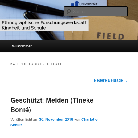
Zum
Zum
primären
sekundären
Such
Inhalt
Inhalt
springen
springen
Ethnographische
Forschungswerkstatt Kindheit und
Hauptmenü
Willkommen
Schule
KATEGORIEARCHIV:
RITUALE
Beitragsnavigation
Neuere Beiträge
→
Geschützt: Melden (Tineke
Bonté)
Veröffentlicht am
30. November 2016
von
Charlotte
Schulz