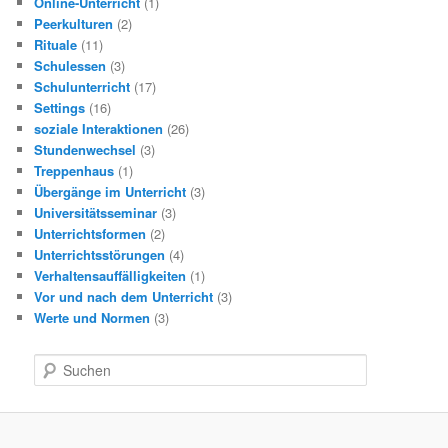
Online-Unterricht
(1)
Peerkulturen
(2)
Rituale
(11)
Schulessen
(3)
Schulunterricht
(17)
Settings
(16)
soziale Interaktionen
(26)
Stundenwechsel
(3)
Treppenhaus
(1)
Übergänge im Unterricht
(3)
Universitätsseminar
(3)
Unterrichtsformen
(2)
Unterrichtsstörungen
(4)
Verhaltensauffälligkeiten
(1)
Vor und nach dem Unterricht
(3)
Werte und Normen
(3)
S
u
c
h
e