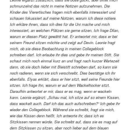
schmunzelnd das nicht in meine Notizen aufzunehmen. Die
Kinder des Vierertisches fragen mich ebenfalls interessiert und
schauen fokussiert auf meine Notizen, warum ich diese notiere.
Ich erkläre ihnen, dass ich dies für die Uni mache und mich
interessiert, an welchen Plätzen sie gerne sitzen. Ich frage Dilan,
warum er diesen Platz gewählt hat. Er antwortet mir, dass er bei
seinem Freund sitzen möchte und zeigt auf Devin. Leonie fragt
mich, ob sie diese Beobachtung in meinen Collegeblock
schreiben darf. Ich erlaube ihr dies und gebe ihr meinen Stift. Sie
schaut mich noch einmal kurz an und fragt nach kurzer Wartezeit
dann, ob sie doch lieber mit Bleistift schreiben darf, so kann sie
noch radieren, wenn sie sich verschreibt. Dies bestätige ich ihr
ebenfalls. Elyas erklärt, dass er hier sitzt, weil seine Freunde hier
sitzen. Ich frage ihn, warum er auf dem Wackelhocker sitzt.
Daraufhin antwortet er mir, dass er es mag, wenn er wackeln
kann. Leonie ergänzt: „Schau mal, ich sitze auf so einem Kissen,
dass wackelt auch. Darf ich das auch aufschreiben?“ Ich gebe ihr
wieder den Collegeblock. Während sie schreibt, fragt sie mich,
wie das Kissen denn heißt. Ich antworte ihr, dass ich es
Sitzkissen nennen würde. Sie schreibt auf, dass sie es mag auf
dem Sitzkissen zu sitzen, aber noch lieber auf dem blauen