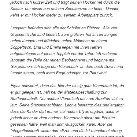
jedoch nach kurzer Zeit und trägt seinen Hocker mit durch die
Klasse, um etwas aus seinem Schulranzen zu holen. Danach
kehrt er mit Hocker wieder zu seinem Arbeitsplatz zurück.
Langsam befinden sich alle der Schüler an Plätzen. Alle vier
Gruppentische sind besetzt, zum größten Teil sitzen Jungen
neben Jungen und Mädchen neben Mädchen an einem
Doppeltisch. Lina und Emilia liegen mit ihren Heften
aufgeschlagen auf einem Teppich vor der Tafel. Ich verlasse
langsam die Rolle der reinen Beobachterin und beginne mit
Gesprächen. Ich frage den Vierertisch, an dem auch Devinl und
Leonie sitzen, nach ihren Begründungen zur Platzwahl.
Elyas antwortet, dass das hier der einzig gute Vierertisch ist, da
er gut gelegen ist, nah bei der Materialbeschaffung zur
Stationenarbeit. Der andere Vierertisch sei zum Arbeiten viel zu
laut. Seine Stationsnachbarin, Leonie bestätigt dies und ergänzt,
dass die Kinder dort immer viel reden. Elyas ergänzt, dass er
jedoch lieber an dem anderen Vierertisch direkt am Fenster
gesessen hätte, weil man dort rausgucken kann. Aber die
Integrationskraft wollte dort sitzen und die ist manchmal streng.
Leonie ergänzt zusätzlich, dass sie böse guckt, aber bittet mich