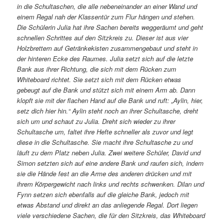
in die Schultaschen, die alle nebeneinander an einer Wand und
einem Regal nah der Klassentür zum Flur hängen und stehen.
Die Schülerin Julia hat ihre Sachen bereits weggeräumt und geht
schnellen Schrittes auf den Sitzkreis zu. Dieser ist aus vier
Holzbrettern auf Getränkekisten zusammengebaut und steht in
der hinteren Ecke des Raumes. Julia setzt sich auf die letzte
Bank aus ihrer Richtung, die sich mit dem Rücken zum
Whiteboard richtet. Sie setzt sich mit dem Rücken etwas
gebeugt auf die Bank und stützt sich mit einem Arm ab. Dann
klopft sie mit der flachen Hand auf die Bank und ruft: „Aylin, hier,
setz dich hier hin.“ Aylin steht noch an ihrer Schultasche, dreht
sich um und schaut zu Julia. Dreht sich wieder zu ihrer
Schultasche um, faltet ihre Hefte schneller als zuvor und legt
diese in die Schultasche. Sie macht ihre Schultasche zu und
läuft zu dem Platz neben Julia. Zwei weitere Schüler, David und
Simon setzten sich auf eine andere Bank und raufen sich, indem
sie die Hände fest an die Arme des anderen drücken und mit
ihrem Körpergewicht nach links und rechts schwenken. Dilan und
Fynn setzen sich ebenfalls auf die gleiche Bank, jedoch mit
etwas Abstand und direkt an das anliegende Regal. Dort liegen
viele verschiedene Sachen, die für den Sitzkreis, das Whiteboard