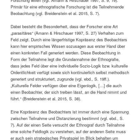
Forschung willen (vgl. Amann & Hirschauer 1997, S. 9, 19).
Primär für eine ethnografische Forschung ist die Teilnehmende
Beobachtung (vgl. Breidenstein et al. 2015, S. 7).
Dabei besteht die Besonderheit, dass der Forscher eine Art
„parasitäres“ (Amann & Hirschauer 1997, S. 27) Verhalten zum
Feld zeigt. Durch eine längerfristige Kopräsenz des Beobachters
kann hier empirisches Wissen sozusagen aus erster Hand über
einen konkreten Fall generiert werden. Diese Beobachtung in
Form der Teilnahme legt die Grundannahme der Ethnografie,
dass jedes Feld über eine individuelle Sozio-Logik bzw. kulturelle
Ordentlichkeit verfügt sowie sich kontinuierlich selbst methodisch
generiert und strukturiert, zugrunde (vgl. ebd., S. 19ff.).
„Kulturelle Felder verfügen über eine Eigenlogik, […] die auch
einen Beobachter, der sich treiben lässt, an die Hand nimmt und
führt.“ (Breidenstein et al. 2015, S. 38).
Eine Kopräsenz des Beobachters ist immer durch eine Spannung
zwischen Teilnahme und Distanzierung bestimmt (vgl. ebd., S.
7). Auf der einen Seite versucht der Ethnograf durch Teilnahme
eine solche Feldlogik zu verstehen, auf der anderen Seite muss
er auch sein strategisches Privatspiel im Blick behalten um