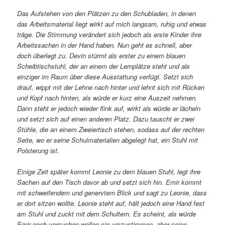
Das Aufstehen von den Plätzen zu den Schubladen, in denen
das Arbeitsmaterial liegt wirkt auf mich langsam, ruhig und etwas
träge. Die Stimmung verändert sich jedoch als erste Kinder ihre
Arbeitssachen in der Hand haben. Nun geht es schnell, aber
doch überlegt zu. Devin stürmt als erster zu einem blauen
Scheibtischstuhl, der an einem der Lernplätze steht und als
einziger im Raum über diese Ausstattung verfügt. Setzt sich
drauf, wippt mit der Lehne nach hinter und lehnt sich mit Rücken
und Kopf nach hinten, als würde er kurz eine Auszeit nehmen.
Dann steht er jedoch wieder flink auf, wirkt als würde er lächeln
und setzt sich auf einen anderen Platz. Dazu tauscht er zwei
Stühle, die an einem Zweiertisch stehen, sodass auf der rechten
Seite, wo er seine Schulmaterialien abgelegt hat, ein Stuhl mit
Polsterung ist.
Einige Zeit später kommt Leonie zu dem blauen Stuhl, legt ihre
Sachen auf den Tisch davor ab und setzt sich hin. Emir kommt
mit schweifendem und genervtem Blick und sagt zu Leonie, dass
er dort sitzen wollte. Leonie steht auf, hält jedoch eine Hand fest
am Stuhl und zuckt mit dem Schultern. Es scheint, als würde
Emir noch versuchen wollen sie umzustimmen, aber seine