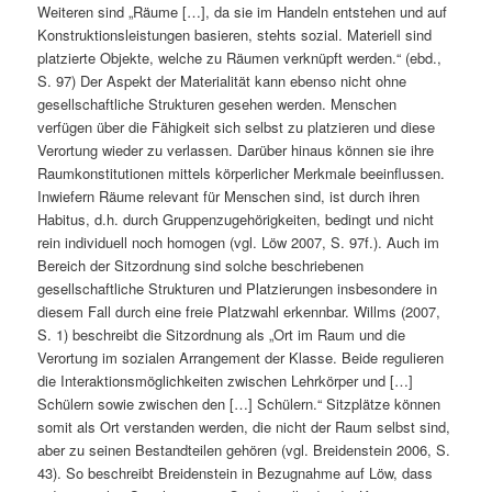
Weiteren sind „Räume […], da sie im Handeln entstehen und auf
Konstruktionsleistungen basieren, stehts sozial. Materiell sind
platzierte Objekte, welche zu Räumen verknüpft werden.“ (ebd.,
S. 97) Der Aspekt der Materialität kann ebenso nicht ohne
gesellschaftliche Strukturen gesehen werden. Menschen
verfügen über die Fähigkeit sich selbst zu platzieren und diese
Verortung wieder zu verlassen. Darüber hinaus können sie ihre
Raumkonstitutionen mittels körperlicher Merkmale beeinflussen.
Inwiefern Räume relevant für Menschen sind, ist durch ihren
Habitus, d.h. durch Gruppenzugehörigkeiten, bedingt und nicht
rein individuell noch homogen (vgl. Löw 2007, S. 97f.). Auch im
Bereich der Sitzordnung sind solche beschriebenen
gesellschaftliche Strukturen und Platzierungen insbesondere in
diesem Fall durch eine freie Platzwahl erkennbar. Willms (2007,
S. 1) beschreibt die Sitzordnung als „Ort im Raum und die
Verortung im sozialen Arrangement der Klasse. Beide regulieren
die Interaktionsmöglichkeiten zwischen Lehrkörper und […]
Schülern sowie zwischen den […] Schülern.“ Sitzplätze können
somit als Ort verstanden werden, die nicht der Raum selbst sind,
aber zu seinen Bestandteilen gehören (vgl. Breidenstein 2006, S.
43). So beschreibt Breidenstein in Bezugnahme auf Löw, dass