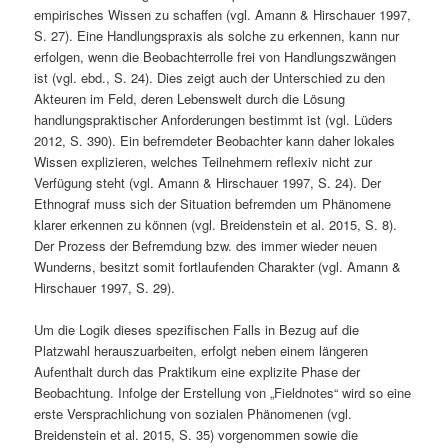
empirisches Wissen zu schaffen (vgl. Amann & Hirschauer 1997,
S. 27). Eine Handlungspraxis als solche zu erkennen, kann nur
erfolgen, wenn die Beobachterrolle frei von Handlungszwängen
ist (vgl. ebd., S. 24). Dies zeigt auch der Unterschied zu den
Akteuren im Feld, deren Lebenswelt durch die Lösung
handlungspraktischer Anforderungen bestimmt ist (vgl. Lüders
2012, S. 390). Ein befremdeter Beobachter kann daher lokales
Wissen explizieren, welches Teilnehmern reflexiv nicht zur
Verfügung steht (vgl. Amann & Hirschauer 1997, S. 24). Der
Ethnograf muss sich der Situation befremden um Phänomene
klarer erkennen zu können (vgl. Breidenstein et al. 2015, S. 8).
Der Prozess der Befremdung bzw. des immer wieder neuen
Wunderns, besitzt somit fortlaufenden Charakter (vgl. Amann &
Hirschauer 1997, S. 29).
Um die Logik dieses spezifischen Falls in Bezug auf die
Platzwahl herauszuarbeiten, erfolgt neben einem längeren
Aufenthalt durch das Praktikum eine explizite Phase der
Beobachtung. Infolge der Erstellung von „Fieldnotes“ wird so eine
erste Versprachlichung von sozialen Phänomenen (vgl.
Breidenstein et al. 2015, S. 35) vorgenommen sowie die