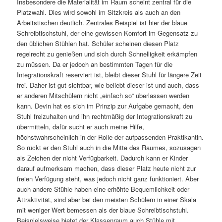
Insbesondere die Materialität im Raum scheint zentral für die
Platzwahl. Dies wird sowohl im Sitzkreis als auch an den
Arbeitstischen deutlich. Zentrales Beispiel ist hier der blaue
Schreibtischstuhl, der eine gewissen Komfort im Gegensatz zu
den üblichen Stühlen hat. Schüler scheinen diesen Platz
regelrecht zu genießen und sich durch Schnelligkeit erkämpfen
zu müssen. Da er jedoch an bestimmten Tagen für die
Integrationskraft reserviert ist, bleibt dieser Stuhl für längere Zeit
frei. Daher ist gut sichtbar, wie beliebt dieser ist und auch, dass
er anderen Mitschülern nicht „einfach so“ überlassen werden
kann. Devin hat es sich im Prinzip zur Aufgabe gemacht, den
Stuhl freizuhalten und ihn rechtmäßig der Integrationskraft zu
übermitteln, dafür sucht er auch meine Hilfe,
höchstwahrscheinlich in der Rolle der aufpassenden Praktikantin.
So rückt er den Stuhl auch in die Mitte des Raumes, sozusagen
als Zeichen der nicht Verfügbarkeit. Dadurch kann er Kinder
darauf aufmerksam machen, dass dieser Platz heute nicht zur
freien Verfügung steht, was jedoch nicht ganz funktioniert. Aber
auch andere Stühle haben eine erhöhte Bequemlichkeit oder
Attraktivität, sind aber bei den meisten Schülern in einer Skala
mit weniger Wert bemessen als der blaue Schreibtischstuhl.
Beispielsweise bietet der Klassenraum auch Stühle mit