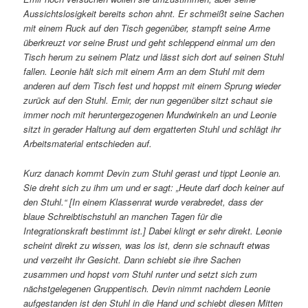
Aussichtslosigkeit bereits schon ahnt. Er schmeißt seine Sachen
mit einem Ruck auf den Tisch gegenüber, stampft seine Arme
überkreuzt vor seine Brust und geht schleppend einmal um den
Tisch herum zu seinem Platz und lässt sich dort auf seinen Stuhl
fallen. Leonie hält sich mit einem Arm an dem Stuhl mit dem
anderen auf dem Tisch fest und hoppst mit einem Sprung wieder
zurück auf den Stuhl. Emir, der nun gegenüber sitzt schaut sie
immer noch mit heruntergezogenen Mundwinkeln an und Leonie
sitzt in gerader Haltung auf dem ergatterten Stuhl und schlägt ihr
Arbeitsmaterial entschieden auf.
Kurz danach kommt Devin zum Stuhl gerast und tippt Leonie an.
Sie dreht sich zu ihm um und er sagt: „Heute darf doch keiner auf
den Stuhl.“
[In einem Klassenrat wurde verabredet, dass der
blaue Schreibtischstuhl an manchen Tagen für die
Integrationskraft bestimmt ist.
] Dabei klingt er sehr direkt. Leonie
scheint direkt zu wissen, was los ist, denn sie schnauft etwas
und verzeiht ihr Gesicht. Dann schiebt sie ihre Sachen
zusammen und hopst vom Stuhl runter und setzt sich zum
nächstgelegenen Gruppentisch. Devin nimmt nachdem Leonie
aufgestanden ist den Stuhl in die Hand und schiebt diesen Mitten