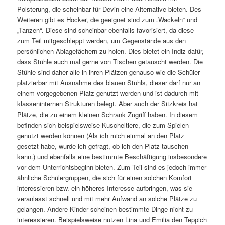
Polsterung, die scheinbar für Devin eine Alternative bieten. Des
Weiteren gibt es Hocker, die geeignet sind zum „Wackeln“ und
„Tanzen“. Diese sind scheinbar ebenfalls favorisiert, da diese
zum Teil mitgeschleppt werden, um Gegenstände aus den
persönlichen Ablagefächern zu holen. Dies bietet ein Indiz dafür,
dass Stühle auch mal gerne von Tischen getauscht werden. Die
Stühle sind daher alle in ihren Plätzen genauso wie die Schüler
platzierbar mit Ausnahme des blauen Stuhls, dieser darf nur an
einem vorgegebenen Platz genutzt werden und ist dadurch mit
klasseninternen Strukturen belegt. Aber auch der Sitzkreis hat
Plätze, die zu einem kleinen Schrank Zugriff haben. In diesem
befinden sich beispielsweise Kuscheltiere, die zum Spielen
genutzt werden können (Als ich mich einmal an den Platz
gesetzt habe, wurde ich gefragt, ob ich den Platz tauschen
kann.) und ebenfalls eine bestimmte Beschäftigung insbesondere
vor dem Unterrichtsbeginn bieten. Zum Teil sind es jedoch immer
ähnliche Schülergruppen, die sich für einen solchen Komfort
interessieren bzw. ein höheres Interesse aufbringen, was sie
veranlasst schnell und mit mehr Aufwand an solche Plätze zu
gelangen. Andere Kinder scheinen bestimmte Dinge nicht zu
interessieren. Beispielsweise nutzen Lina und Emilia den Teppich