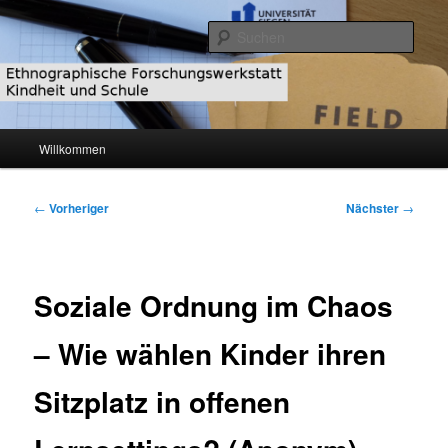
Zum
primären
Such
Inhalt
springen
Ethnographische
Forschungswerkstatt Kindheit und
Hauptmenü
Willkommen
Schule
Beitragsnavigation
←
Vorheriger
Nächster
→
Soziale Ordnung im Chaos
– Wie wählen Kinder ihren
Sitzplatz in offenen