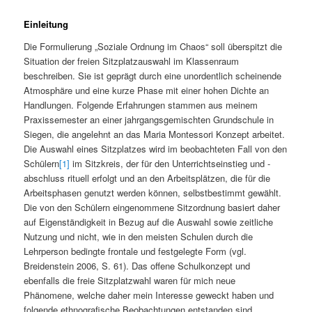
Einleitung
Die Formulierung „Soziale Ordnung im Chaos“ soll überspitzt die
Situation der freien Sitzplatzauswahl im Klassenraum
beschreiben. Sie ist geprägt durch eine unordentlich scheinende
Atmosphäre und eine kurze Phase mit einer hohen Dichte an
Handlungen. Folgende Erfahrungen stammen aus meinem
Praxissemester an einer jahrgangsgemischten Grundschule in
Siegen, die angelehnt an das Maria Montessori Konzept arbeitet.
Die Auswahl eines Sitzplatzes wird im beobachteten Fall von den
Schülern
[1]
im Sitzkreis, der für den Unterrichtseinstieg und -
abschluss rituell erfolgt und an den Arbeitsplätzen, die für die
Arbeitsphasen genutzt werden können, selbstbestimmt gewählt.
Die von den Schülern eingenommene Sitzordnung basiert daher
auf Eigenständigkeit in Bezug auf die Auswahl sowie zeitliche
Nutzung und nicht, wie in den meisten Schulen durch die
Lehrperson bedingte frontale und festgelegte Form (vgl.
Breidenstein 2006, S. 61). Das offene Schulkonzept und
ebenfalls die freie Sitzplatzwahl waren für mich neue
Phänomene, welche daher mein Interesse geweckt haben und
folgende ethnografische Beobachtungen entstanden sind.