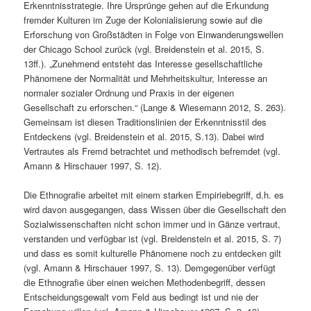
Erkenntnisstrategie. Ihre Ursprünge gehen auf die Erkundung
fremder Kulturen im Zuge der Kolonialisierung sowie auf die
Erforschung von Großstädten in Folge von Einwanderungswellen
der Chicago School zurück (vgl. Breidenstein et al. 2015, S.
13ff.). „Zunehmend entsteht das Interesse gesellschaftliche
Phänomene der Normalität und Mehrheitskultur, Interesse an
normaler sozialer Ordnung und Praxis in der eigenen
Gesellschaft zu erforschen.“ (Lange & Wiesemann 2012, S. 263).
Gemeinsam ist diesen Traditionslinien der Erkenntnisstil des
Entdeckens (vgl. Breidenstein et al. 2015, S.13). Dabei wird
Vertrautes als Fremd betrachtet und methodisch befremdet (vgl.
Amann & Hirschauer 1997, S. 12).
Die Ethnografie arbeitet mit einem starken Empiriebegriff, d.h. es
wird davon ausgegangen, dass Wissen über die Gesellschaft den
Sozialwissenschaften nicht schon immer und in Gänze vertraut,
verstanden und verfügbar ist (vgl. Breidenstein et al. 2015, S. 7)
und dass es somit kulturelle Phänomene noch zu entdecken gilt
(vgl. Amann & Hirschauer 1997, S. 13). Demgegenüber verfügt
die Ethnografie über einen weichen Methodenbegriff, dessen
Entscheidungsgewalt vom Feld aus bedingt ist und nie der