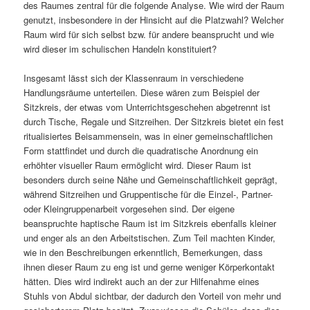
des Raumes zentral für die folgende Analyse. Wie wird der Raum
genutzt, insbesondere in der Hinsicht auf die Platzwahl? Welcher
Raum wird für sich selbst bzw. für andere beansprucht und wie
wird dieser im schulischen Handeln konstituiert?
Insgesamt lässt sich der Klassenraum in verschiedene
Handlungsräume unterteilen. Diese wären zum Beispiel der
Sitzkreis, der etwas vom Unterrichtsgeschehen abgetrennt ist
durch Tische, Regale und Sitzreihen. Der Sitzkreis bietet ein fest
ritualisiertes Beisammensein, was in einer gemeinschaftlichen
Form stattfindet und durch die quadratische Anordnung ein
erhöhter visueller Raum ermöglicht wird. Dieser Raum ist
besonders durch seine Nähe und Gemeinschaftlichkeit geprägt,
während Sitzreihen und Gruppentische für die Einzel-, Partner-
oder Kleingruppenarbeit vorgesehen sind. Der eigene
beanspruchte haptische Raum ist im Sitzkreis ebenfalls kleiner
und enger als an den Arbeitstischen. Zum Teil machten Kinder,
wie in den Beschreibungen erkenntlich, Bemerkungen, dass
ihnen dieser Raum zu eng ist und gerne weniger Körperkontakt
hätten. Dies wird indirekt auch an der zur Hilfenahme eines
Stuhls von Abdul sichtbar, der dadurch den Vorteil von mehr und