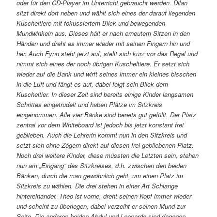
oder für den CD-Player im Unterricht gebraucht werden. Dilan
sitzt direkt dort neben und wählt sich eines der darauf liegenden
Kuscheltiere mit fokussiertem Blick und bewegenden
Mundwinkeln aus. Dieses hält er nach erneutem Sitzen in den
Händen und dreht es immer wieder mit seinen Fingern hin und
her. Auch Fynn steht jetzt auf, stellt sich kurz vor das Regal und
nimmt sich eines der noch übrigen Kuscheltiere. Er setzt sich
wieder auf die Bank und wirft seines immer ein kleines bisschen
in die Luft und fängt es auf, dabei folgt sein Blick dem
Kuscheltier. In dieser Zeit sind bereits einige Kinder langsamen
Schrittes eingetrudelt und haben Plätze im Sitzkreis
eingenommen. Alle vier Bänke sind bereits gut gefüllt. Der Platz
zentral vor dem Whiteboard ist jedoch bis jetzt konstant frei
geblieben. Auch die Lehrerin kommt nun in den Sitzkreis und
setzt sich ohne Zögern direkt auf diesen frei gebliebenen Platz.
Noch drei weitere Kinder, diese müssten die Letzten sein, stehen
nun am „Eingang“ des Sitzkreises, d.h. zwischen den beiden
Bänken, durch die man gewöhnlich geht, um einen Platz im
Sitzkreis zu wählen. Die drei stehen in einer Art Schlange
hintereinander. Theo ist vorne, dreht seinen Kopf immer wieder
und scheint zu überlegen, dabei verzeiht er seinen Mund zur
Seite. Die anderen beiden Abdul und Leonardo sind dagegen