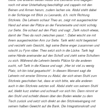
noch mit einer Unterhaltung beschäftigt und zappeln mit den
Beinen und Armen herum, zudem lachen sie. Abdul steht dabei
in der Schlange mit Blick zu Leonardo, d.h. nicht Richtung
Sitzkreis. Die Lehrerin schaut Theo an, zeigt mit ausgestreckter
Hand auf einen der Plätze an der Fensterseite und nickt schräg
zur Seite. Sie schaut auf den Platz und sagt: „Tarik rutsch etwas,
damit der Theo da noch zwischen passt.“. Dabei wischt sie mit
ihrem ausgestreckten Arm zur Seite. Tarik wirkt nicht begeistert
und verzieht sein Gesicht, legt seine Beine enger zusammen und
rutscht zu Fynn rüber. Theo setzt sich in die Lücke. Tarik legt
seine Hände aneinander auf den Schoß und zieht seine Schultern
zu sich. Während die Lehrerin bereits Plätze für die anderen
sucht, ruft Tarik in die Klasse und sagt: „Hier ist viel zu wenig
Platz, ich bin total gequetscht“. In diesem Moment sagt die
Lehrerin mit ernster Stimme zu Abdul, der sich einen Stuhl zum
Sitzkreis geschoben hat, dass er sich bitte, wie alle anderen
auch in den Sitzkreis setzten soll. Abdul steht von seinem Stuhl
auf, bleibt kurz stehen und schnauft vor sich hin. Dann nimmt er
den Stuhl und schiebt diesen über den Boden wieder zu dem
Tisch zurück und setzt sich direkt an den Sitzkreiseingang mit
seinem halben Gewicht auf die Bank. Die Integrationskraft und