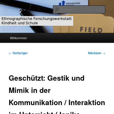
Zum
primären
Such
Inhalt
springen
Ethnographische
Forschungswerkstatt Kindheit und
Hauptmenü
Willkommen
Schule
Beitragsnavigation
←
Vorheriger
Nächster
→
Geschützt: Gestik und
Mimik in der
Kommunikation / Interaktion