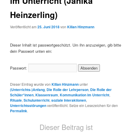
im Unterricht (Janika
Heinzerling)
Veröffentlicht am
25. Juni 2018
von
Kilian Hinzmann
Dieser Inhalt ist passwortgeschützt. Um ihn anzuzeigen, gib bitte
dein Passwort unten ein:
Passwort:
Dieser Eintrag wurde von
Kilian Hinzmann
unter
(Unterrichts-)Anfang
,
Die Rolle der Lehrperson
,
Die Rolle der
Schüler*innen
,
Klassenraum
,
Kommunikation im Unterricht
,
Rituale
,
Schulunterricht
,
soziale Interaktionen
,
Unterrichtsstörungen
veröffentlicht. Setze ein Lesezeichen für den
Permalink
.
Dieser Beitrag ist